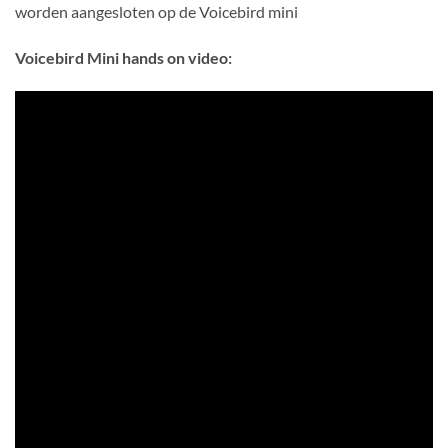
worden aangesloten op de Voicebird mini
Voicebird Mini hands on video: