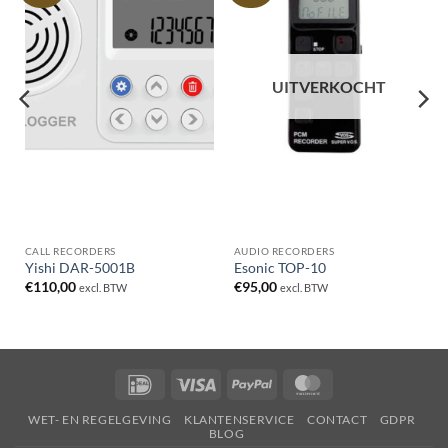
UITVERKOCHT
CALL RECORDERS
AUDIO RECORDERS
Yishi DAR-5001B
Esonic TOP-10
€
110,00
€
95,00
excl. BTW
excl. BTW
IDeal
Visa
PayPal
MasterCard
WET- EN REGELGEVING
KLANTENSERVICE
CONTACT
GDPR
BLOG