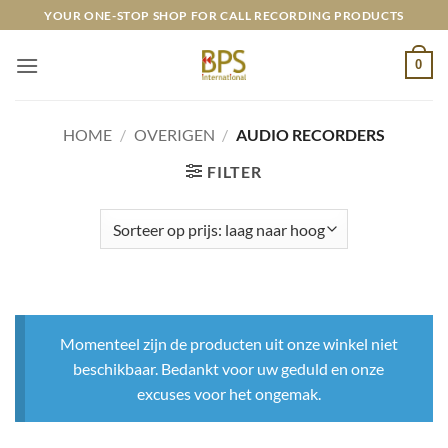
Skip
YOUR ONE-STOP SHOP FOR CALL RECORDING PRODUCTS
to
content
0
HOME
/
OVERIGEN
/
AUDIO RECORDERS
FILTER
Momenteel zijn de producten uit onze winkel niet
beschikbaar. Bedankt voor uw geduld en onze
excuses voor het ongemak.