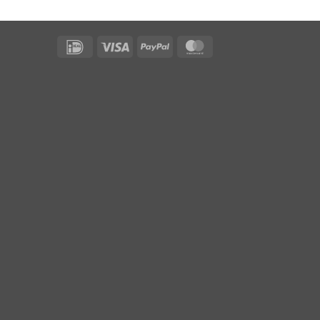
IDeal
Visa
PayPal
MasterCard