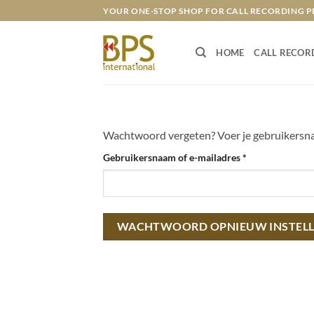
Skip
YOUR ONE-STOP SHOP FOR CALL RECORDING 
to
content
HOME
CALL RECOR
Wachtwoord vergeten? Voer je gebruikersnaam
Vereist
Gebruikersnaam of e-mailadres
*
WACHTWOORD OPNIEUW INSTEL