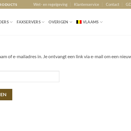
Wet- en regelgeving
Klantenservice
Contact
GD
PRODUCTS
DERS
FAXSERVERS
OVERIGEN
VLAAMS
 of e-mailadres in. Je ontvangt een link via e-mail om een nieuw
LEN