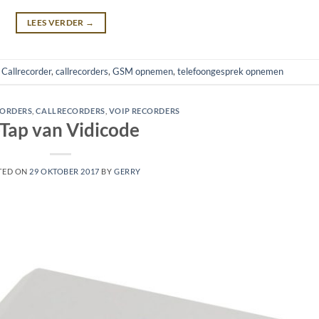
LEES VERDER
→
d
Callrecorder
,
callrecorders
,
GSM opnemen
,
telefoongesprek opnemen
CORDERS
,
CALLRECORDERS
,
VOIP RECORDERS
Tap van Vidicode
TED ON
29 OKTOBER 2017
BY
GERRY