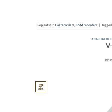
Geplaatst in
Callrecorders
,
GSM recorders
|
Tagge
ANALOGE RE
V-
POS
29
okt