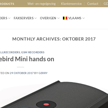
Wet- en regelgeving
Klantenservice
Contact
GD
PRODUCTS
DERS
FAXSERVERS
OVERIGEN
VLAAMS
MONTHLY ARCHIVES:
OKTOBER 2017
ALLRECORDERS
,
GSM RECORDERS
ebird Mini hands on
TED ON
29 OKTOBER 2017
BY
GERRY